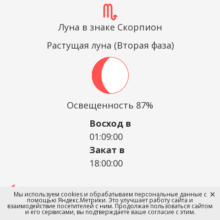
Луна в знаке Скорпион
Растущая луна (Вторая фаза)
Освещенность 87%
Восход в
01:09:00
Закат в
18:00:00
12 лунный день
: Крайне нежелательно
Мы используем cookies и обрабатываем персональные данные с
помощью Яндекс.Метрики. Это улучшает работу сайта и
стричься в этот день, можно навлечь
взаимодействие посетителей с ним. Продолжая пользоваться сайтом
и его сервисами, вы подтверждаете ваше согласие с этим.
болезнь или несчастье на себя и близких