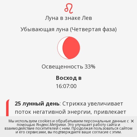
Луна в знаке Лев
Убывающая луна (Четвертая фаза)
Освещенность 33%
Восход в
16:07:00
25 лунный день
: Стрижка увеличивает
поток негативной энергии, привлекает
конфликты. Лучше воздержаться от услуг
Мы используем cookies и обрабатываем персональные данные с
помощью Яндекс.Метрики. Это улучшает работу сайта и
парикмахера
взаимодействие посетителей с ним. Продолжая пользоваться сайтом
и его сервисами, вы подтверждаете ваше согласие с этим.