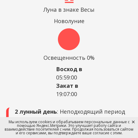
Луна в знаке Весы
Новолуние
Освещенность 0%
Восход в
05:59:00
Закат в
19:07:00
2 лунный день
: Неподходящий период
для похода к парикмахеру, стрижка
Мы используем cookies и обрабатываем персональные данные с
помощью Яндекс.Метрики. Это улучшает работу сайта и
может навлечь негативные реакции
взаимодействие посетителей с ним. Продолжая пользоваться сайтом
и его сервисами, вы подтверждаете ваше согласие с этим.
окружающих и привести к конфликтам