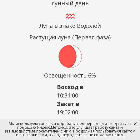
лунный день
Луна в знаке Водолей
Растущая луна (Первая фаза)
Освещенность 6%
Восход в
10:31:00
Закат в
19:02:00
Мы используем cookies и обрабатываем персональные данные с
помощью Яндекс.Метрики. Это улучшает работу сайта и
4 лунный день
: Не стоит идти к
взаимодействие посетителей с ним. Продолжая пользоваться сайтом
и его сервисами, вы подтверждаете ваше согласие с этим.
парикмахеру, иначе можно навлечь