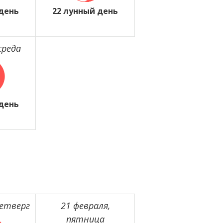
 день
22 лунный день
среда
 день
четверг
21 февраля,
пятница