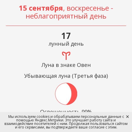
15 сентября
, воскресенье -
неблагоприятный день
17
лунный день
Луна в знаке Овен
Убывающая луна (Третья фаза)
Освещенность 99%
Мы используем cookies и обрабатываем персональные данные с
помощью Яндекс.Метрики. Это улучшает работу сайта и
Восход в
взаимодействие посетителей с ним. Продолжая пользоваться сайтом
и его сервисами, вы подтверждаете ваше согласие с этим.
06:51:00